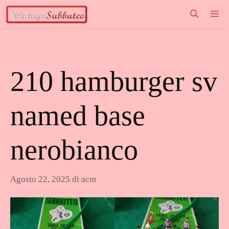
Vai
M
al
contenuto
210 hamburger sv
named base
nerobianco
Agosto 22, 2025
di
acm