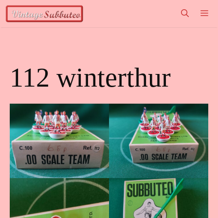
Vai
M
al
contenuto
112 winterthur