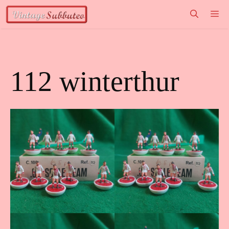
Vai
M
al
contenuto
112 winterthur